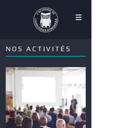
NOS ACTIVITÉS