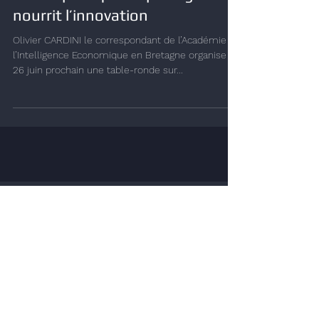
idées : pourquoi le partage
nourrit l’innovation
Olivier CARDINI le correspondant de l’Académie de
l’Intelligence Economique en Bretagne organise le
26 juin prochain une table-ronde sur...
NOUS
CONTACTER