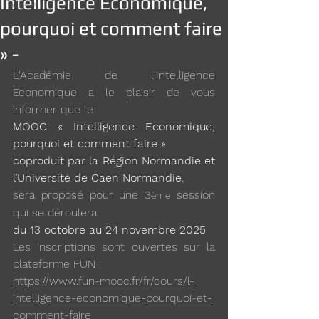
Intelligence Economique,
Vidéo
pourquoi et comment faire
» -
L'Académie de l'Intelligence 
Economique a le plaisir de vous 
informer que le
MOOC « Intelligence Economique, 
pourquoi et comment faire »
coproduit par la Région Normandie et 
l’Université de Caen Normandie
,
sera proposé pour une 3
 session 
ème
qui se déroulera
du 13 octobre au 24 novembre 2025
Les inscriptions sont ouvertes sur la 
plateforme FUN :
https://www.fun-mooc.fr/fr/cours/l-
intelligence-economique-pourquoi-et-
comment-faire