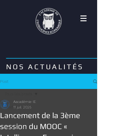
NOS ACTUALITÉS
Post
Tous les posts
Aacadémie IE
Tous les posts
11 juil. 2025
Lancement de la 3ème
Evènements
session du MOOC «
Publications