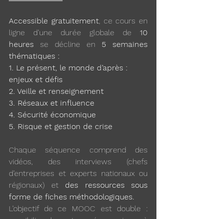
Accessible gratuitement
, ce cours en 
ligne d’une durée globale de 
10 
heures
 se décline en 
5 semaines 
thématiques :
1. Le présent, le monde d’après : 
enjeux et défis
2. Veille et renseignement
3. Réseaux et influence
4. Sécurité économique
5. Risque et gestion de crise
Chaque séquence comprend des 
vidéos, des interviews (chefs 
d’entreprises et experts nationaux ou 
régionaux) et 
des ressources sous 
forme de fiches méthodologiques.
L’objectif de ce MOOC est double : 