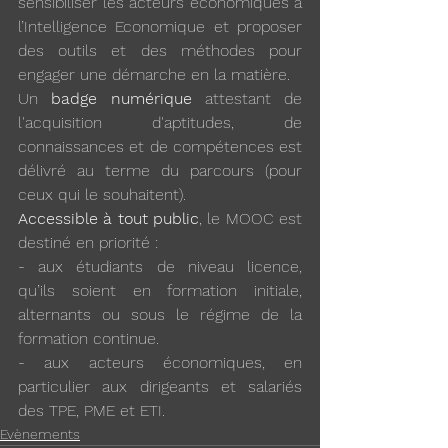
sensibiliser les acteurs économiques à 
l’Intelligence Economique et proposer 
des outils et des méthodes pour 
engager une démarche en la matière.
Un 
badge numérique
 attestant de 
l'acquisition d'aptitudes, de 
connaissances et de compétences est 
délivré au terme du parcours (pour 
ceux qui le souhaitent).
Accessible à tout public
, le MOOC est 
destiné en priorité :
- aux étudiants de niveau licence, 
qu’ils soient en formation initiale, 
alternants ou sous le régime de la 
formation continue.
- aux acteurs économiques, en 
particulier aux dirigeants et salariés 
des TPE, PME et ETI.
Evènements