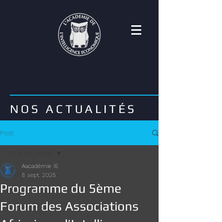
NOS ACTUALITÉS
Post
Tous les posts
Aacadémie IE
Tous les posts
8 sept. 2025
Programme du 5ème
Evènements
Forum des Associations
Publications