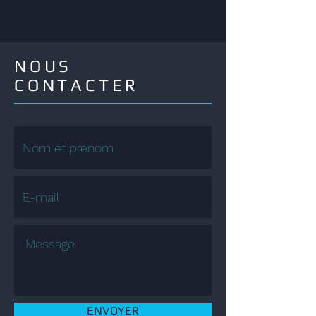
connaissances"
NOUS
CONTACTER
ENVOYER