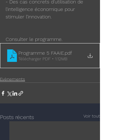
- Des cas concrets d’utilisation de 
l’intelligence économique pour 
stimuler l’innovation.
Consulter le programme.
Programme 5 FAAIE
.pdf
Télécharger PDF • 1.12MB
Evènements
Voir tout
Posts récents